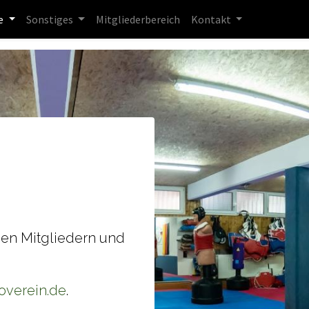
e
Sonstiges
Mitgliederbereich
Kontakt
den Mitgliedern und
overein.de
.